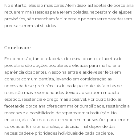
No entanto, elas são mais caras. Além disso, as facetas de porcelana
requerem mais sessões para serem coladas, necessitam de ajustes
provisórios, não mancham facilmente e podem ser reparadas sem
precisar serem substituídas.
Conclusão:
Em conclusão, tanto as facetas de resina quanto as facetas de
porcelana são opções populares e eficazes para melhorar a
aparência dos dentes. A escolha entre elas deve ser feita em
consulta com um dentista, levando em consideração as
necessidades e preferências de cada paciente. As facetas de
resina são mais recomendadas devido ao seu bom impacto
estético, resistência e preço mais acessível. Por outro lado, as
facetas de porcelana oferecem maior durabilidade, resistência a
manchas e a possibilidade de reparos sem substituição. No
entanto, elas são mais caras e requerem mais sessões para serem
colocadas. Em última análise, a decisão final depende das
necessidades e prioridades individuais de cada paciente.