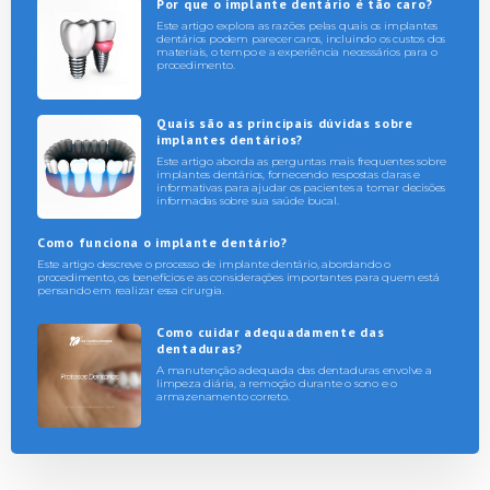
Por que o implante dentário é tão caro?
Este artigo explora as razões pelas quais os implantes
dentários podem parecer caros, incluindo os custos dos
materiais, o tempo e a experiência necessários para o
procedimento.
Quais são as principais dúvidas sobre
implantes dentários?
Este artigo aborda as perguntas mais frequentes sobre
implantes dentários, fornecendo respostas claras e
informativas para ajudar os pacientes a tomar decisões
informadas sobre sua saúde bucal.
Como funciona o implante dentário?
Este artigo descreve o processo de implante dentário, abordando o
procedimento, os benefícios e as considerações importantes para quem está
pensando em realizar essa cirurgia.
Como cuidar adequadamente das
dentaduras?
A manutenção adequada das dentaduras envolve a
limpeza diária, a remoção durante o sono e o
armazenamento correto.