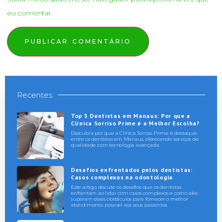
eu comentar.
Recentes:
Top 5 Dentistas em Manaus: Por que a
Clínica Sorriso Prime é a Melhor Escolha?
Descubra por que a Clínica Sorriso Prime é destaque
entre os dentistas em Manaus, oferecendo serviços de
qualidade com tecnologia avançada.
Desafios enfrentados pelos dentistas:
Casos complexos na odontologia
Este artigo discute os desafios que os dentistas
enfrentam ao lidar com casos complexos e como eles
superam esses obstáculos para fornecer o melhor
atendimento possível aos seus pacientes.