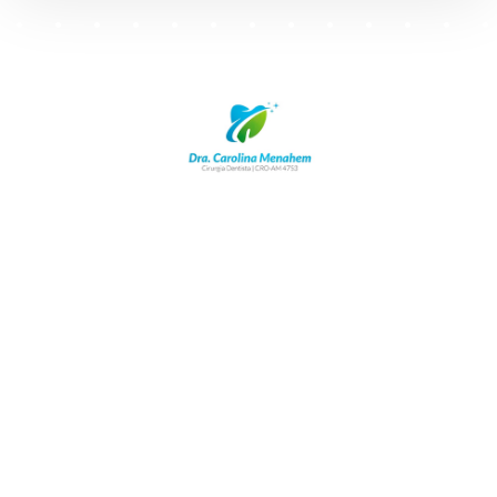
WhatsApp: (92) 98172-3355
contato@carolinamenahem.com.br
Rua Adalberto vale. 536
Betânia - Manaus - AM 69073-040
Emergências
Contatos
TRATAMENTOS