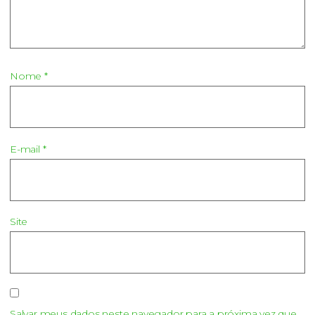
Nome
*
E-mail
*
Site
Salvar meus dados neste navegador para a próxima vez que