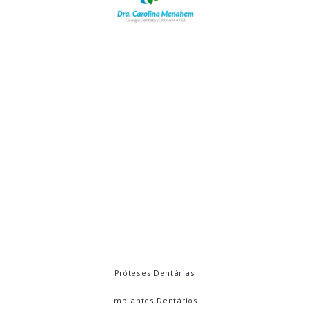
WhatsApp: (92) 98172-3355
contato@carolinamenahem.com.br
Rua Adalberto vale. 536
Betânia - Manaus - AM 69073-040
Emergências
Contatos
TRATAMENTOS
Próteses Dentárias
Implantes Dentários