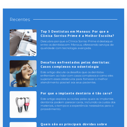
Recentes:
Top 5 Dentistas em Manaus: Por que a
Clínica Sorriso Prime é a Melhor Escolha?
Descubra por que a Clínica Sorriso Prime é destaque
entre os dentistas em Manaus, oferecendo serviços de
qualidade com tecnologia avançada.
Desafios enfrentados pelos dentistas:
Casos complexos na odontologia
Este artigo discute os desafios que os dentistas
enfrentam ao lidar com casos complexos e como eles
superam esses obstáculos para fornecer o melhor
atendimento possível aos seus pacientes.
Por que o implante dentário é tão caro?
Este artigo explora as razões pelas quais os implantes
dentários podem parecer caros, incluindo os custos dos
materiais, o tempo e a experiência necessários para o
procedimento.
Quais são as principais dúvidas sobre