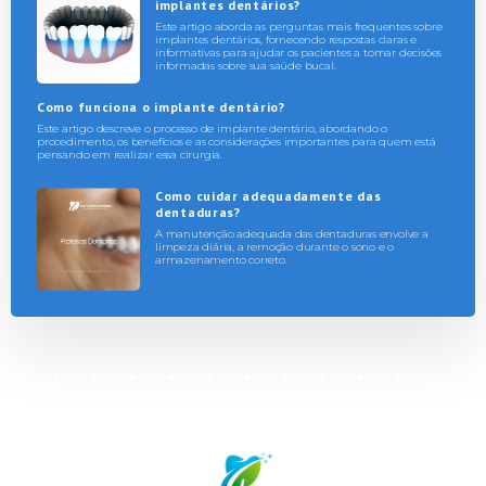
implantes dentários?
Este artigo aborda as perguntas mais frequentes sobre
implantes dentários, fornecendo respostas claras e
informativas para ajudar os pacientes a tomar decisões
informadas sobre sua saúde bucal.
Como funciona o implante dentário?
Este artigo descreve o processo de implante dentário, abordando o
procedimento, os benefícios e as considerações importantes para quem está
pensando em realizar essa cirurgia.
Como cuidar adequadamente das
dentaduras?
A manutenção adequada das dentaduras envolve a
limpeza diária, a remoção durante o sono e o
armazenamento correto.