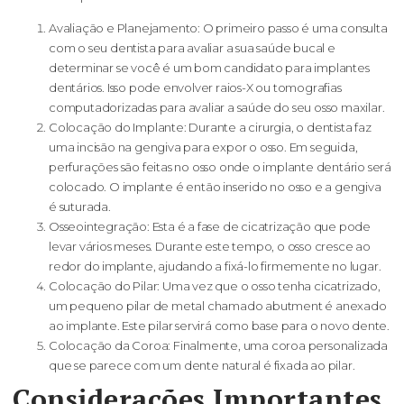
Avaliação e Planejamento: O primeiro passo é uma consulta
com o seu dentista para avaliar a sua saúde bucal e
determinar se você é um bom candidato para implantes
dentários. Isso pode envolver raios-X ou tomografias
computadorizadas para avaliar a saúde do seu osso maxilar.
Colocação do Implante: Durante a cirurgia, o dentista faz
uma incisão na gengiva para expor o osso. Em seguida,
perfurações são feitas no osso onde o implante dentário será
colocado. O implante é então inserido no osso e a gengiva
é suturada.
Osseointegração: Esta é a fase de cicatrização que pode
levar vários meses. Durante este tempo, o osso cresce ao
redor do implante, ajudando a fixá-lo firmemente no lugar.
Colocação do Pilar: Uma vez que o osso tenha cicatrizado,
um pequeno pilar de metal chamado abutment é anexado
ao implante. Este pilar servirá como base para o novo dente.
Colocação da Coroa: Finalmente, uma coroa personalizada
que se parece com um dente natural é fixada ao pilar.
Considerações Importantes