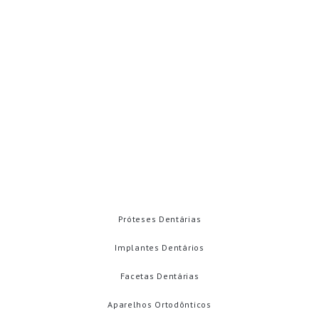
WhatsApp: (92) 98172-3355
contato@carolinamenahem.com.br
Rua Adalberto vale. 536
Betânia - Manaus - AM 69073-040
Emergências
Contatos
TRATAMENTOS
Próteses Dentárias
Implantes Dentários
Facetas Dentárias
Aparelhos Ortodônticos