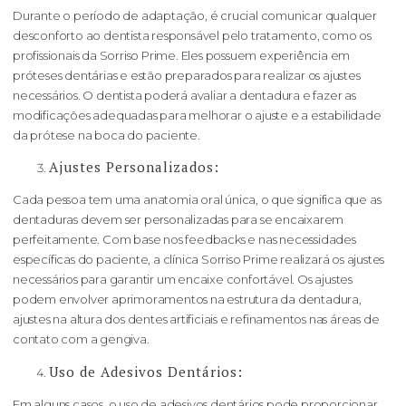
Durante o período de adaptação, é crucial comunicar qualquer
desconforto ao dentista responsável pelo tratamento, como os
profissionais da Sorriso Prime. Eles possuem experiência em
próteses dentárias e estão preparados para realizar os ajustes
necessários. O dentista poderá avaliar a dentadura e fazer as
modificações adequadas para melhorar o ajuste e a estabilidade
da prótese na boca do paciente.
Ajustes Personalizados:
Cada pessoa tem uma anatomia oral única, o que significa que as
dentaduras devem ser personalizadas para se encaixarem
perfeitamente. Com base nos feedbacks e nas necessidades
específicas do paciente, a clínica Sorriso Prime realizará os ajustes
necessários para garantir um encaixe confortável. Os ajustes
podem envolver aprimoramentos na estrutura da dentadura,
ajustes na altura dos dentes artificiais e refinamentos nas áreas de
contato com a gengiva.
Uso de Adesivos Dentários:
Em alguns casos, o uso de adesivos dentários pode proporcionar