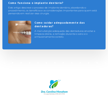
Como funciona o implante dentário?
Este artigo descreve o processo de implante dentário, abordando o
procedimento, os benefícios e as considerações importantes para quem está
pensando em realizar essa cirurgia.
Como cuidar adequadamente das
dentaduras?
A manutenção adequada das dentaduras envolve a
limpeza diária, a remoção durante o sono e o
armazenamento correto.