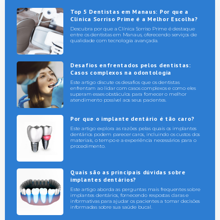
Top 5 Dentistas em Manaus: Por que a
Clínica Sorriso Prime é a Melhor Escolha?
Descubra por que a Clínica Sorriso Prime é destaque
entre os dentistas em Manaus, oferecendo serviços de
qualidade com tecnologia avançada.
Desafios enfrentados pelos dentistas:
Casos complexos na odontologia
Este artigo discute os desafios que os dentistas
enfrentam ao lidar com casos complexos e como eles
superam esses obstáculos para fornecer o melhor
atendimento possível aos seus pacientes.
Por que o implante dentário é tão caro?
Este artigo explora as razões pelas quais os implantes
dentários podem parecer caros, incluindo os custos dos
materiais, o tempo e a experiência necessários para o
procedimento.
Quais são as principais dúvidas sobre
implantes dentários?
Este artigo aborda as perguntas mais frequentes sobre
implantes dentários, fornecendo respostas claras e
informativas para ajudar os pacientes a tomar decisões
informadas sobre sua saúde bucal.