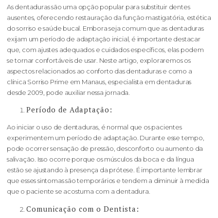
As dentaduras são uma opção popular para substituir dentes
ausentes, oferecendo restauração da função mastigatória, estética
do sorriso e saúde bucal. Embora seja comum que as dentaduras
exijam um período de adaptação inicial, é importante destacar
que, com ajustes adequados e cuidados específicos, elas podem
se tornar confortáveis de usar. Neste artigo, exploraremos os
aspectos relacionados ao conforto das dentaduras e como a
clínica Sorriso Prime em Manaus, especialista em dentaduras
desde 2009, pode auxiliar nessa jornada.
Período de Adaptação:
Ao iniciar o uso de dentaduras, é normal que os pacientes
experimentem um período de adaptação. Durante esse tempo,
pode ocorrer sensação de pressão, desconforto ou aumento da
salivação. Isso ocorre porque os músculos da boca e da língua
estão se ajustando à presença da prótese. É importante lembrar
que esses sintomas são temporários e tendem a diminuir à medida
que o paciente se acostuma com a dentadura.
Comunicação com o Dentista: