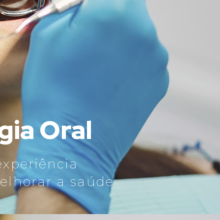
gia Oral
experiência
elhorar a saúde