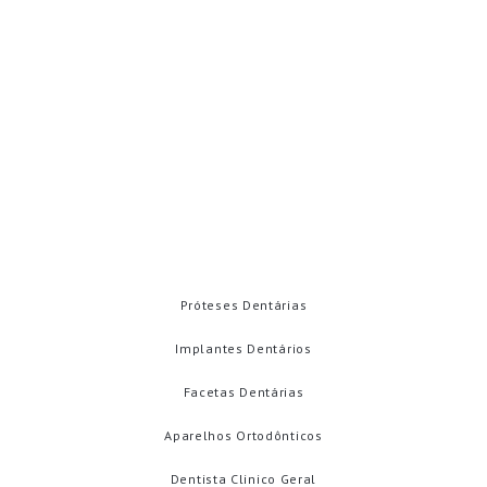
contato@carolinamenahem.com.br
Rua Adalberto vale. 536
Betânia - Manaus - AM 69073-040
Emergências
Contatos
TRATAMENTOS
Próteses Dentárias
Implantes Dentários
Facetas Dentárias
Aparelhos Ortodônticos
Dentista Clinico Geral