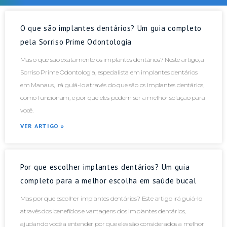
O que são implantes dentários? Um guia completo
pela Sorriso Prime Odontologia
Mas o que são exatamente os implantes dentários? Neste artigo, a
Sorriso Prime Odontologia, especialista em implantes dentários
em Manaus, irá guiá-lo através do que são os implantes dentários,
como funcionam, e por que eles podem ser a melhor solução para
você.
VER ARTIGO »
Por que escolher implantes dentários? Um guia
completo para a melhor escolha em saúde bucal
Mas por que escolher implantes dentários? Este artigo irá guiá-lo
através dos benefícios e vantagens dos implantes dentários,
ajudando você a entender por que eles são considerados a melhor