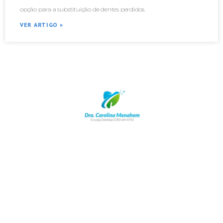
opção para a substituição de dentes perdidos.
VER ARTIGO »
WhatsApp: (92) 98172-3355
contato@carolinamenahem.com.br
Rua Adalberto vale. 536
Betânia - Manaus - AM 69073-040
Emergências