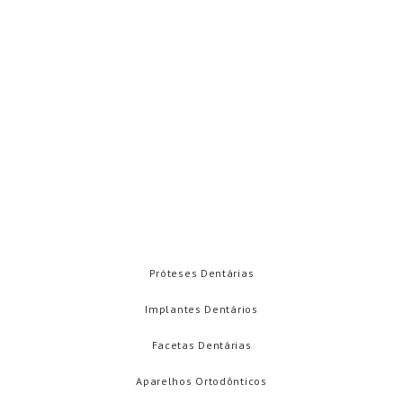
WhatsApp: (92) 98172-3355
contato@carolinamenahem.com.br
Rua Adalberto vale. 536
Betânia - Manaus - AM 69073-040
Emergências
Contatos
TRATAMENTOS
Próteses Dentárias
Implantes Dentários
Facetas Dentárias
Aparelhos Ortodônticos