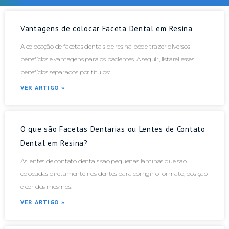
Vantagens de colocar Faceta Dental em Resina
A colocação de facetas dentais de resina pode trazer diversos
benefícios e vantagens para os pacientes. A seguir, listarei esses
benefícios separados por títulos:
VER ARTIGO »
O que são Facetas Dentarias ou Lentes de Contato
Dental em Resina?
As lentes de contato dentais são pequenas lâminas que são
colocadas diretamente nos dentes para corrigir o formato, posição
e cor dos mesmos.
VER ARTIGO »