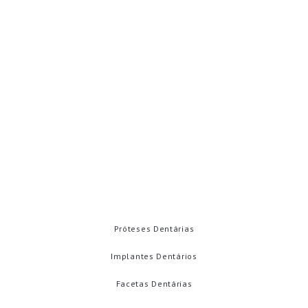
WhatsApp: (92) 98172-3355
contato@carolinamenahem.com.br
Rua Adalberto vale. 536
Betânia - Manaus - AM 69073-040
Emergências
Contatos
TRATAMENTOS
Próteses Dentárias
Implantes Dentários
Facetas Dentárias